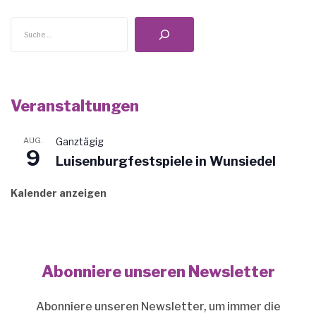
v
Suchen
i
g
a
t
i
Veranstaltungen
o
n
AUG.
Ganztägig
9
Luisenburgfestspiele in Wunsiedel
Kalender anzeigen
Abonniere unseren Newsletter
Abonniere unseren Newsletter, um immer die