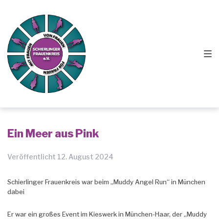
Zur
Springe
Zum
Hauptnavigation
zum
Footer
springen
Inhalt
springen
Ein Meer aus Pink
Veröffentlicht
12. August 2024
Schierlinger Frauenkreis war beim „Muddy Angel Run“ in München
dabei
Er war ein großes Event im Kieswerk in München-Haar, der „Muddy