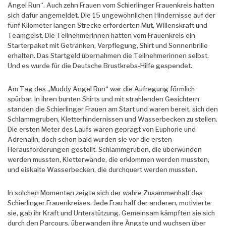
Angel Run“. Auch zehn Frauen vom Schierlinger Frauenkreis hatten
sich dafür angemeldet. Die 15 ungewöhnlichen Hindernisse auf der
fünf Kilometer langen Strecke erforderten Mut, Willenskraft und
Teamgeist. Die Teilnehmerinnen hatten vom Frauenkreis ein
Starterpaket mit Getränken, Verpflegung, Shirt und Sonnenbrille
erhalten. Das Startgeld übernahmen die Teilnehmerinnen selbst.
Und es wurde für die Deutsche Brustkrebs-Hilfe gespendet.
Am Tag des „Muddy Angel Run“ war die Aufregung förmlich
spürbar. In ihren bunten Shirts und mit strahlenden Gesichtern
standen die Schierlinger Frauen am Start und waren bereit, sich den
Schlammgruben, Kletterhindernissen und Wasserbecken zu stellen.
Die ersten Meter des Laufs waren geprägt von Euphorie und
Adrenalin, doch schon bald wurden sie vor die ersten
Herausforderungen gestellt. Schlammgruben, die überwunden
werden mussten, Kletterwände, die erklommen werden mussten,
und eiskalte Wasserbecken, die durchquert werden mussten.
In solchen Momenten zeigte sich der wahre Zusammenhalt des
Schierlinger Frauenkreises. Jede Frau half der anderen, motivierte
sie, gab ihr Kraft und Unterstützung. Gemeinsam kämpften sie sich
durch den Parcours, überwanden ihre Ängste und wuchsen über