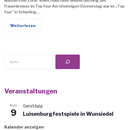
Männerfreie Zone: Volles Haus beim Weiberfasching des
Frauenkreises im Top Four Am Unsinnigen Donnerstag war im „Top
Four“ in Schierling…
Weiterlesen
Suchen
Veranstaltungen
AUG.
Ganztägig
9
Luisenburgfestspiele in Wunsiedel
Kalender anzeigen