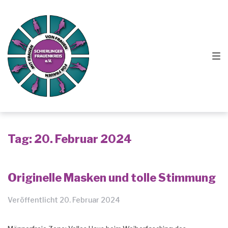
Zur
Springe
Zum
Hauptnavigation
zum
Footer
springen
Inhalt
springen
Tag:
20. Februar 2024
Originelle Masken und tolle Stimmung
Veröffentlicht
20. Februar 2024