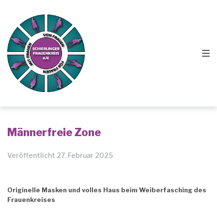
Zur
Springe
Zum
Hauptnavigation
zum
Footer
springen
Inhalt
springen
Männerfreie Zone
Veröffentlicht
27. Februar 2025
Originelle Masken und volles Haus beim Weiberfasching des
Frauenkreises