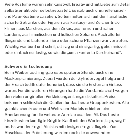
Viele Kostüme waren sehr kunstvoll, kreativ und mit Liebe zum Detail
selbstgenäht oder selbstgebastelt. Es gab auch originelle Einzel-
und Paar-Kostüme zu sehen. So tummelten sich auf der Tanzfläche
scharfe Getränke oder Figuren aus Fantasy- und Zeichentrick-
Filmen, aus Märchen, aus dem Zirkus, aus fernen und nahen
Ländern, aus himmlischen und höllischen Sphären. Auch allerlei
fliegende und laufende Tiere oder schöne Pflanzen war vertreten.
Wichtig war bunt und schrill, schräg und einzigartig, geheimnisvoll
oder einfach nur lustig, so wie die „um a Fünferl a Durcheinand“.
Schwere Entscheidung
Beim Weiberfasching gab es zu späterer Stunde auch eine
Maskenprämierung. Zuerst wurden der Zylindervogel Helga und
der Frosch Judith dafür honoriert, dass sie die Ersten am Einlass
waren. Für die weiteren Ehrungen hatte die Vorstandschaft wegen
den vielen originellen Verkleidungen lange diskutiert. Preise
bekamen schließlich die Quallen für das beste Gruppenkostüm. Alle
galaktischen Frauen und Weltraum-Mädels erhielten eine
Anerkennung für die weiteste Anreise aus dem All. Das beste
Einzelkostüm kündigte Brigitte Käufl mit den Worten: „Luja, sag i“
an. Es war der Engel Aloisius mit riesigen Engelsflügeln. Zum
Abschluss der Prämierung wurden noch die anwesenden