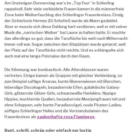
Am Unsinnigen Donnerstag war‘s im „Top Four“ in Schierling
rappelvoll. Sehr viele verkleidete Frauen kamen in die männerfreie
Zone beim Weiberfasching des Schierlinger Frauenkreises. Einzig
der Götterbote Hermes (DJ Schoferl) wurde als Mann geduldet.
Aber er musste sich diese Duldung hart verdienen, weil er mit seiner
Musik die „narrischen Weiber“ bei Laune zu halten hatte. Er machte
das allerdings so gut, dass die Tanzfläche bis weit nach Mitternacht
immer voll war. Sogar zwischen den Sitzplätzen wurde getanzt, weil
der Platz auf der Tanzfläche nicht reichte. Und es schlängelte sich
auch mal eine lange Polonaise durch den Raum.
Die Stimmung war bombastisch. Alle Altersklassen waren
vertreten. Einige kamen als Gruppen mit gleicher Verkleidung, so
zum Beispiel saftige Ananas, bunte Blumenwiesen mit Bienchen,
lebendige Discokugeln, bezaubernde Elfen, galaktische Galaxy-
Girls, glitzernde Glitzer-Girls, schwarzweiße Harlekins, flippige
Hippies, leuchtende Quallen, bezaubernde Meerjungfrauen mit und
ohne Schuppen, sehr bunte Paradiesvögel, coole Piraten-Ladies,
süffiges Schierlinger Helles und die Vorstandsdamen des
Frauenkreises als
zauberhafte rosa Flamingos
.
Bunt, schrill, schräg oder einfach nur lustig