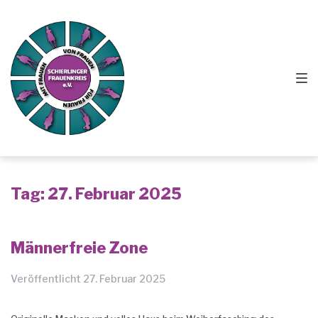
Zur
Springe
Zum
Hauptnavigation
zum
Footer
springen
Inhalt
springen
Tag:
27. Februar 2025
Männerfreie Zone
Veröffentlicht
27. Februar 2025