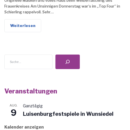
Originelle Masken und volles Haus beim Weiberfasching des
Frauenkreises Am Unsinnigen Donnerstag war‘s im „Top Four“ in
Schierling rappelvoll. Sehr…
Weiterlesen
Suchen
Veranstaltungen
AUG.
Ganztägig
9
Luisenburgfestspiele in Wunsiedel
Kalender anzeigen